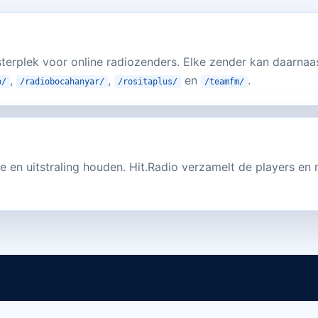
isterplek voor online radiozenders. Elke zender kan daarnaa
,
,
en
.
o/
/radiobocahanyar/
/rositaplus/
/teamfm/
e en uitstraling houden. Hit.Radio verzamelt de players en 